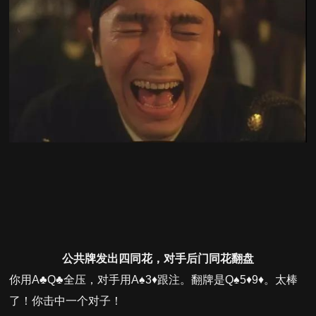
公共牌发出四同花，对手后门同花翻盘
你用A♣Q♣全压，对手用A♠3♦跟注。翻牌是Q♠5♦9♦。太棒
了！你击中一个对子！