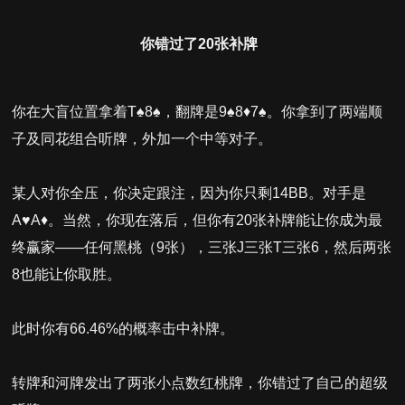
你错过了20张补牌
你在大盲位置拿着T♠8♠，翻牌是9♠8♦7♠。你拿到了两端顺
子及同花组合听牌，外加一个中等对子。
某人对你全压，你决定跟注，因为你只剩14BB。对手是
A♥A♦。当然，你现在落后，但你有20张补牌能让你成为最
终赢家——任何黑桃（9张），三张J三张T三张6，然后两张
8也能让你取胜。
此时你有66.46%的概率击中补牌。
转牌和河牌发出了两张小点数红桃牌，你错过了自己的超级