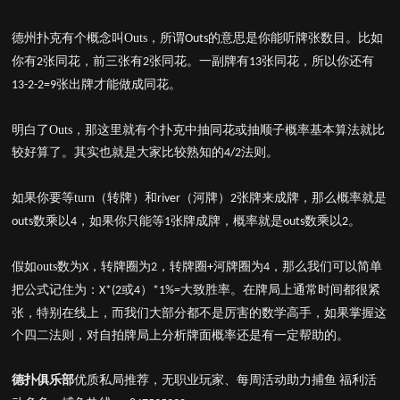
德州扑克有个概念叫
Outs
，所谓
的意思是你能听牌张数目。比如
Outs
你有
张同花，前三张有
张同花。一副牌有
张同花，所以你还有
2
2
13
张出牌才能做成同花。
13-2-2=9
明白了
Outs
，那这里就有个扑克中抽同花或抽顺子概率基本算法就比
较好算了。其实也就是大家比较熟知的
法则。
4/2
如果你要等
turn
（转牌）和
（河牌）
张牌来成牌，那么概率就是
river
2
数乘以
，如果你只能等
张牌成牌，概率就是
数乘以
。
outs
4
1
outs
2
假如
outs
数为
，转牌圈为
，转牌圈
河牌圈为
，那么我们可以简单
X
2
+
4
把公式记住为：
或
）
大致胜率。在牌局上通常时间都很紧
X*(2
4
*1%=
张，特别在线上，而我们大部分都不是厉害的数学高手，如果掌握这
个四二法则，对自拍牌局上分析牌面概率还是有一定帮助的。
德扑俱乐部
优质私局推荐
，
无职业玩家、每周活动助力捕鱼
福利活