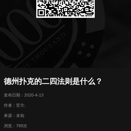
德州扑克的二四法则是什么？
发布日期：2020-4-13
作者：官方;
来源：未知
浏览：789次