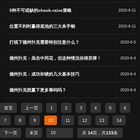
5种不可或缺的check-raise策略
2020-6-11
位置不利时赢得底池的三大杀手锏
2020-6-11
打线下德州扑克需要特别注意什么？
2020-6-5
德州扑克：虽击中同花，但这种情况你得弃牌！
2020-6-4
德州扑克：成功诈唬的几大基本技巧
2020-6-4
德州扑克想赢下更多筹码吗？
2020-6-4
首页
上一页
1
2
3
4
5
6
7
8
9
10
11
12
13
14
下一页
末页
共
14
页，共
133
条