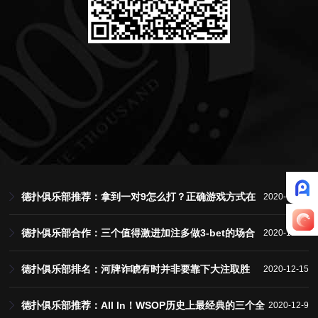
德扑俱乐部推荐：拿到一对9怎么打？正确游戏方式在
2020-12-29
这里
德扑俱乐部合作：三个值得激进加注多做3-bet的场合
2020-12-18
德扑俱乐部排名：河牌诈唬有时并非要靠下大注取胜
2020-12-15
德扑俱乐部推荐：All In！WSOP历史上最经典的三个全
2020-12-9