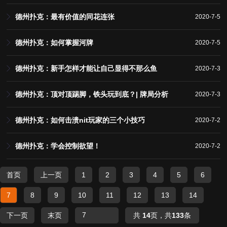
德州扑克：最有价值的同花连张
2020-7-5
德州扑克：如何掌握河牌
2020-7-5
德州扑克：新手怎样才能让自己显得不那么鱼
2020-7-3
德州扑克：顶对顶踢脚，铁头玩到底？| 牌局分析
2020-7-3
德州扑克：如何击溃nit玩家的三个小技巧
2020-7-2
德州扑克：学会控制欲望！
2020-7-2
首页
上一页
1
2
3
4
5
6
7
8
9
10
11
12
13
14
下一页
末页
共
14
页，共
133
条